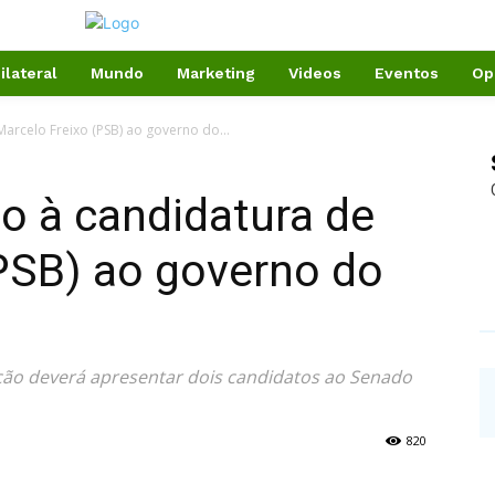
ilateral
Mundo
Marketing
Videos
Eventos
Op
arcelo Freixo (PSB) ao governo do...
o à candidatura de
PSB) ao governo do
ação deverá apresentar dois candidatos ao Senado
820