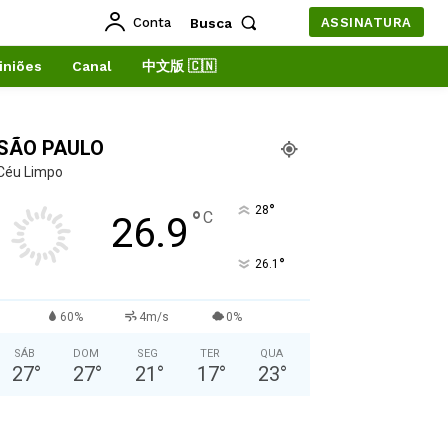
Conta
Busca
ASSINATURA
iniões
Canal
中文版 🇨🇳
SÃO PAULO
Céu Limpo
°
28
°
C
26.9
°
26.1
60%
4m/s
0%
SÁB
DOM
SEG
TER
QUA
27
°
27
°
21
°
17
°
23
°