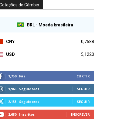
Cotações do Câmbio
BRL - Moeda brasileira
CNY
0,7588
USD
5,1220
1,750
Fãs
CURTIR
1,965
Seguidores
SEGUIR
2,133
Seguidores
SEGUIR
2,680
Inscritos
INSCREVER