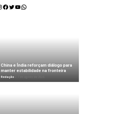
nstagram
Facebook
Twitter
Youtube
WhatsApp
China e Índia reforçam diálogo para
manter estabilidade na fronteira
Redação
-
7 de agosto de 2026