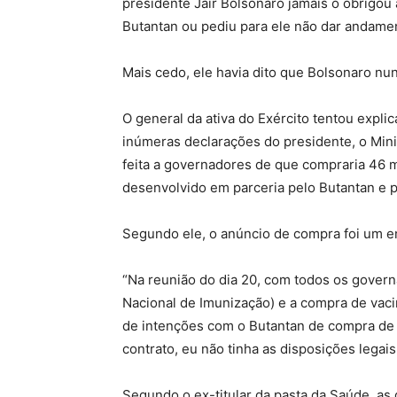
presidente Jair Bolsonaro jamais o obrigou 
Butantan ou pediu para ele não dar andamen
Mais cedo, ele havia dito que Bolsonaro nu
O general da ativa do Exército tentou expl
inúmeras declarações do presidente, o Mini
feita a governadores de que compraria 46 
desenvolvido em parceria pelo Butantan e p
Segundo ele, o anúncio de compra foi um e
“Na reunião do dia 20, com todos os gover
Nacional de Imunização) e a compra de vaci
de intenções com o Butantan de compra de 
contrato, eu não tinha as disposições legais
Segundo o ex-titular da pasta da Saúde, a