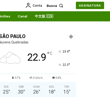
Conta
Busca
ASSINATURA
iniões
Canal
中文版 🇨🇳
SÃO PAULO
Nuvens Quebradas
°
23.4
°
C
22.9
°
22.3
57%
3.6m/s
54%
SEX
SÁB
DOM
SEG
TER
25
°
30
°
26
°
18
°
15
°