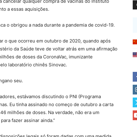
a cancelar qualquer compra de vacinas do Instituto
to a essas aquisições.
nca o obrigou a nada durante a pandemia de covid-19.
icar o que ocorreu em outubro de 2020, quando após
stério da Saúde teve de voltar atrás em uma afirmação
milhões de doses da CoronaVac, imunizante
elo laboratório chinês Sinovac.
ngano seu.
nadores, estávamos discutindo o PNI (Programa
nas. Eu tinha assinado no começo de outubro a carta
46 milhões de doses. Na verdade, não era um
 para fazer assinar ainda.”
s disposições legais só foram dadas com uma medida