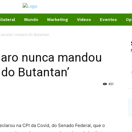
ilateral
Mundo
Marketing
Videos
Eventos
Op
cancelar compra do Butantan’
onaro nunca mandou
 do Butantan’
451
eclarou na CPI da Covid, do Senado Federal, que o