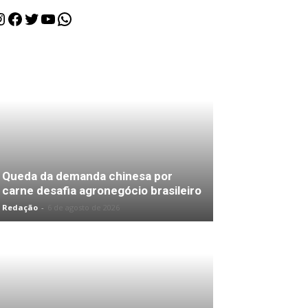
nstagram
Facebook
Twitter
Youtube
WhatsApp
Queda da demanda chinesa por
carne desafia agronegócio brasileiro
Redação
-
6 de agosto de 2026