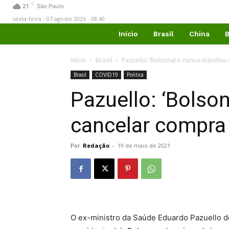
C
21
São Paulo
sexta-feira - 07 agosto 2026 - 08:40
Início
Brasil
China
B
Início
Brasil
Pazuello: ‘Bolsonaro nunca mandou 
Brasil
COVID19
Politica
Pazuello: ‘Bols
cancelar compra
Por
Redação
-
19 de maio de 2021
O ex-ministro da Saúde Eduardo Pazuello d