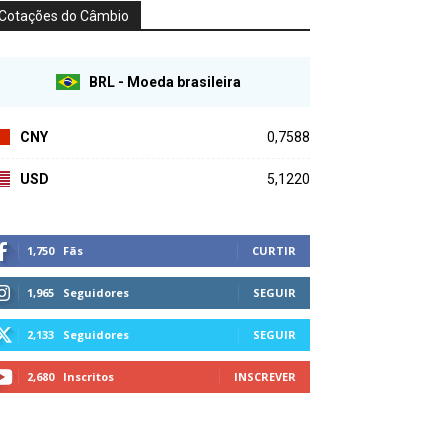
Cotações do Câmbio
BRL - Moeda brasileira
CNY
0,7588
USD
5,1220
1,750
Fãs
CURTIR
1,965
Seguidores
SEGUIR
2,133
Seguidores
SEGUIR
2,680
Inscritos
INSCREVER