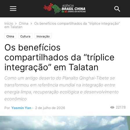
Início
China
Os benefícios compartilhados da “tríplice integração”
em Talatan
China
Cultura
Inovação
Os benefícios
compartilhados da “tríplice
integração” em Talatan
Como um antigo deserto do Planalto Qinghai-Tibete se
transformou em referência mundial na integração entre
energia limpa, recuperação ecológica e desenvolvimento
econômico
22178
Por
Yasmin Yan
-
2 de julho de 2026