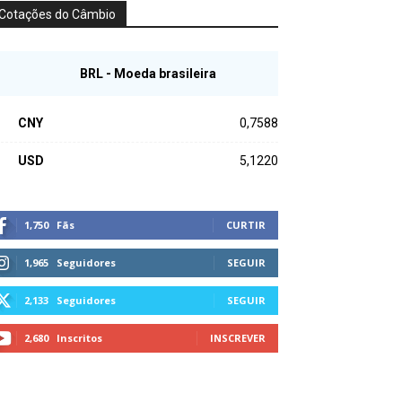
Cotações do Câmbio
BRL - Moeda brasileira
CNY
0,7588
USD
5,1220
1,750
Fãs
CURTIR
1,965
Seguidores
SEGUIR
2,133
Seguidores
SEGUIR
2,680
Inscritos
INSCREVER