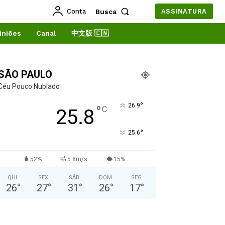
Conta
Busca
ASSINATURA
iniões
Canal
中文版 🇨🇳
SÃO PAULO
Céu Pouco Nublado
°
26.9
°
C
25.8
°
25.6
52%
5.8m/s
15%
QUI
SEX
SÁB
DOM
SEG
26
°
27
°
31
°
26
°
17
°