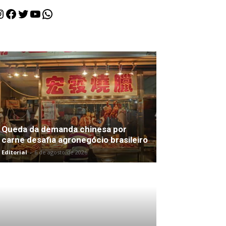
nstagram
Facebook
Twitter
Youtube
WhatsApp
Queda da demanda chinesa por
carne desafia agronegócio brasileiro
Editorial
-
6 de agosto de 2026