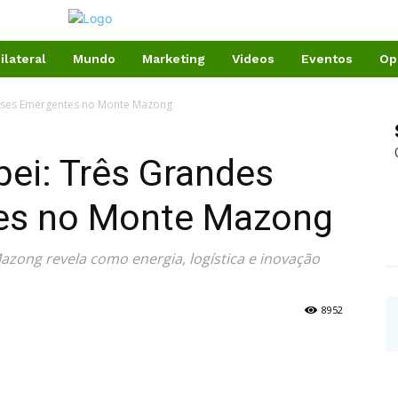
ilateral
Mundo
Marketing
Videos
Eventos
Op
Bases Emergentes no Monte Mazong
bei: Três Grandes
es no Monte Mazong
azong revela como energia, logística e inovação
8952