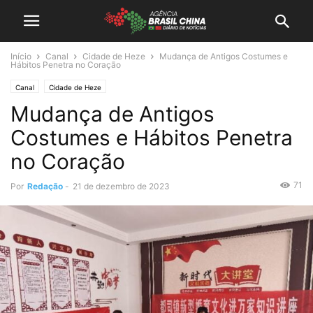
Início
Canal
Cidade de Heze
Mudança de Antigos Costumes e
Hábitos Penetra no Coração
Canal
Cidade de Heze
Mudança de Antigos
Costumes e Hábitos Penetra
no Coração
71
Por
Redação
-
21 de dezembro de 2023