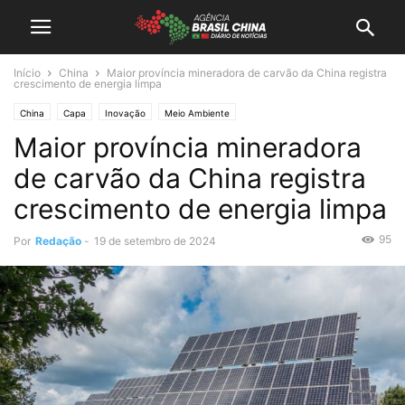
Início
China
Maior província mineradora de carvão da China registra
crescimento de energia limpa
China
Capa
Inovação
Meio Ambiente
Maior província mineradora
de carvão da China registra
crescimento de energia limpa
95
Por
Redação
-
19 de setembro de 2024