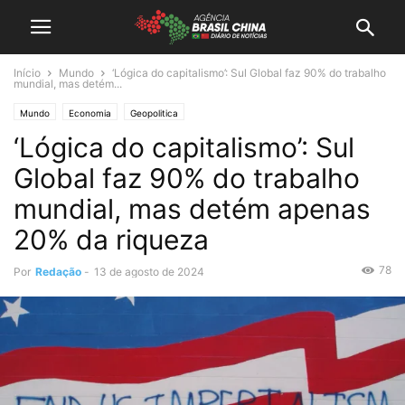
Início
Mundo
‘Lógica do capitalismo’: Sul Global faz 90% do trabalho
mundial, mas detém...
Mundo
Economia
Geopolitica
‘Lógica do capitalismo’: Sul
Global faz 90% do trabalho
mundial, mas detém apenas
20% da riqueza
78
Por
Redação
-
13 de agosto de 2024