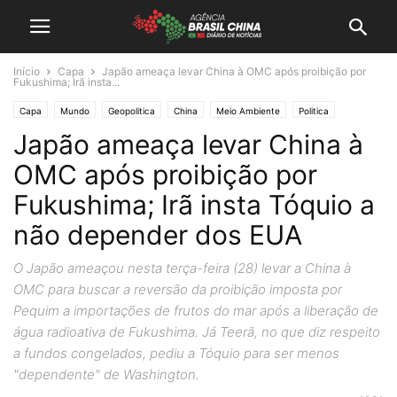
Início
Capa
Japão ameaça levar China à OMC após proibição por
Fukushima; Irã insta...
Capa
Mundo
Geopolitica
China
Meio Ambiente
Politica
Japão ameaça levar China à
OMC após proibição por
Fukushima; Irã insta Tóquio a
não depender dos EUA
O Japão ameaçou nesta terça-feira (28) levar a China à
OMC para buscar a reversão da proibição imposta por
Pequim a importações de frutos do mar após a liberação de
água radioativa de Fukushima. Já Teerã, no que diz respeito
a fundos congelados, pediu a Tóquio para ser menos
"dependente" de Washington.