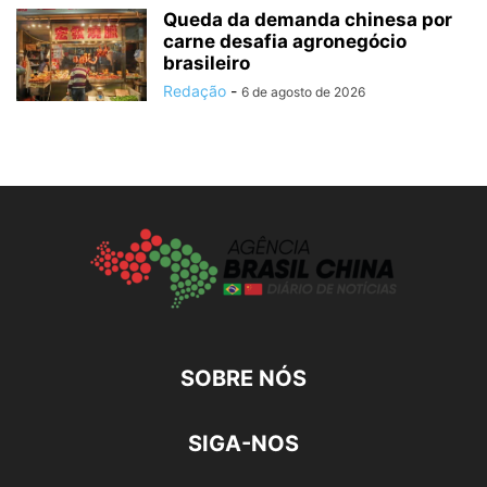
Queda da demanda chinesa por
carne desafia agronegócio
brasileiro
Redação
-
6 de agosto de 2026
SOBRE NÓS
SIGA-NOS