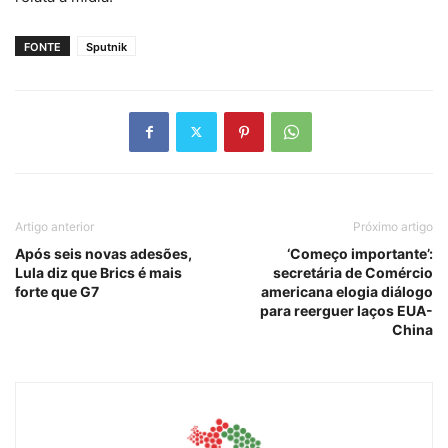
FONTE
Sputnik
Artigo anterior
Próximo artigo
Após seis novas adesões,
‘Começo importante’:
Lula diz que Brics é mais
secretária de Comércio
forte que G7
americana elogia diálogo
para reerguer laços EUA-
China