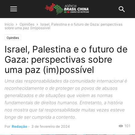
Início
Opiniões
Israel, Palestina e o futuro de Gaza: perspectivas
sobre uma paz (im)possível
Opiniões
Israel, Palestina e o futuro de
Gaza: perspectivas sobre
uma paz (im)possível
Uma das responsabilidades da comunidade internacional é
reconhecidamente o de proteger os povos de abusos
generalizados e de situações que violem as normas
fundamentais de direitos humanos. Entretanto, a história
nos mostra que tal responsabilidade muitas vezes esteve
longe de ser cumprida a contento.
101
Por
Redação
-
3 de fevereiro de 2024