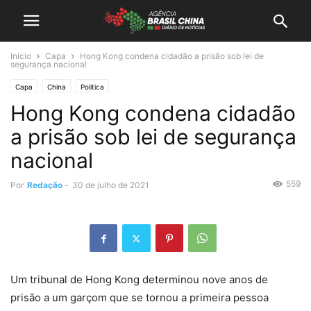
Início
Capa
Hong Kong condena cidadão a prisão sob lei de
segurança nacional
Capa
China
Politica
Hong Kong condena cidadão
a prisão sob lei de segurança
nacional
559
Por
Redação
-
30 de julho de 2021
Um tribunal de Hong Kong determinou nove anos de
prisão a um garçom que se tornou a primeira pessoa