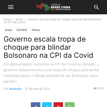
Início
Brasil
Governo escala tropa de choque para blindar Bolsonaro
na CPI da Covid
Brasil
COVID19
Politica
Governo escala tropa de
choque para blindar
Bolsonaro na CPI da Covid
Em desvantagem numérica na CPI da Covid no Senado, o
governo federal montou uma tropa de choque para tentar
minimizar danos e blindar presidente Jair Bolsonaro (sem
partido).
379
Por
Redação
-
27 de abril de 2021