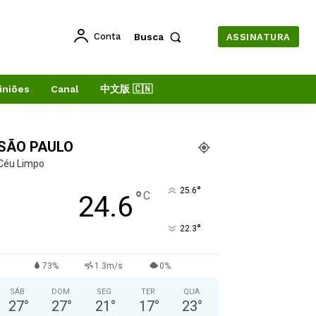
Conta
Busca
ASSINATURA
iniões
Canal
中文版 🇨🇳
SÃO PAULO
Céu Limpo
°
25.6
°
C
24.6
°
22.3
73%
1.3m/s
0%
SÁB
DOM
SEG
TER
QUA
27
°
27
°
21
°
17
°
23
°