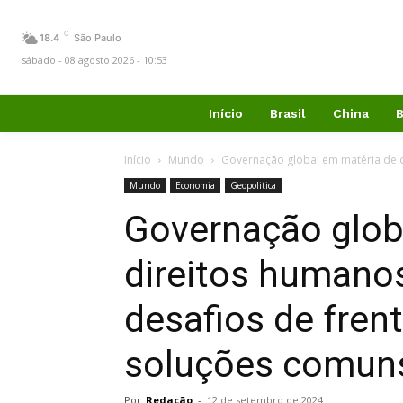
C
18.4
São Paulo
sábado - 08 agosto 2026 - 10:53
Início
Brasil
China
B
Início
Mundo
Governação global em matéria de di
Mundo
Economia
Geopolitica
Governação glob
direitos humanos
desafios de frent
soluções comuns
Por
Redação
-
12 de setembro de 2024