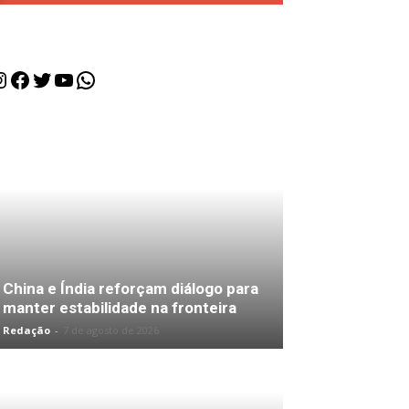
nstagram
Facebook
Twitter
Youtube
WhatsApp
China e Índia reforçam diálogo para
manter estabilidade na fronteira
Redação
-
7 de agosto de 2026