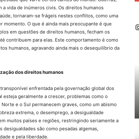
m a vida de inúmeros civis. Os direitos humanos
à saúde, tornaram-se frágeis nestes conflitos, como uma
er momento. O que é ainda mais preocupante é que
I
plos em questões de direitos humanos, fecham os
 até contribuem para elas. Este comportamento é como
eitos humanos, agravando ainda mais o desequilíbrio da
ização dos direitos humanos
transponível enfrentada pela governação global dos
l esteja geralmente a crescer, problemas como o
e o Norte e o Sul permanecem graves, como um abismo
 pobreza extrema, o desemprego, a desigualdade
m muitos países e regiões, restringindo seriamente a
tas desigualdades são como pesadas algemas,
idade e pela liberdade.