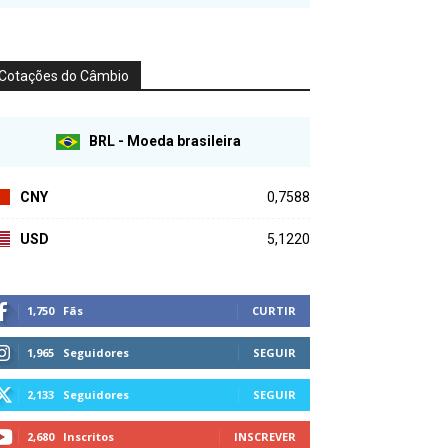
Cotações do Câmbio
BRL - Moeda brasileira
CNY
0,7588
USD
5,1220
1,750
Fãs
CURTIR
1,965
Seguidores
SEGUIR
2,133
Seguidores
SEGUIR
2,680
Inscritos
INSCREVER