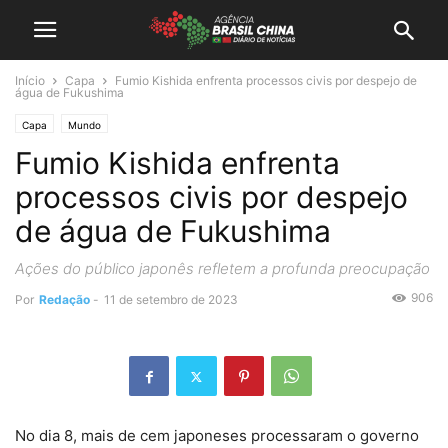
Início
Capa
Fumio Kishida enfrenta processos civis por despejo de
água de Fukushima
Capa
Mundo
Fumio Kishida enfrenta
processos civis por despejo
de água de Fukushima
Ações do público japonês refletem a profunda preocupação
906
Por
Redação
-
11 de setembro de 2023
No dia 8, mais de cem japoneses processaram o governo