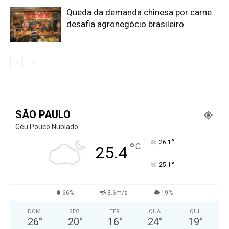
Queda da demanda chinesa por carne
desafia agronegócio brasileiro
SÃO PAULO
Céu Pouco Nublado
°
26.1
°
C
25.4
°
25.1
66%
3.6m/s
19%
DOM
SEG
TER
QUA
QUI
26
°
20
°
16
°
24
°
19
°