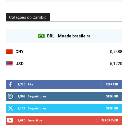
Cotações do Câmbio
BRL - Moeda brasileira
CNY
0,7588
USD
5,1220
1,750
Fãs
CURTIR
1,965
Seguidores
SEGUIR
2,133
Seguidores
SEGUIR
2,680
Inscritos
INSCREVER