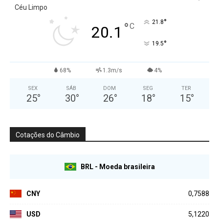
Céu Limpo
°
21.8
°
C
20.1
°
19.5
68%
1.3m/s
4%
SEX
SÁB
DOM
SEG
TER
25
°
30
°
26
°
18
°
15
°
Cotações do Câmbio
BRL - Moeda brasileira
CNY
0,7588
USD
5,1220