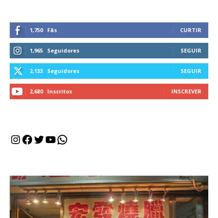
1,750
Fãs
CURTIR
1,965
Seguidores
SEGUIR
2,133
Seguidores
SEGUIR
2,680
Inscritos
INSCREVER
Instagram
Facebook
Twitter
Youtube
WhatsApp