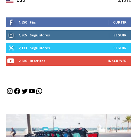
USD
5,1312
1,750
Fãs
CURTIR
1,965
Seguidores
SEGUIR
2,133
Seguidores
SEGUIR
2,680
Inscritos
INSCREVER
Instagram
Facebook
Twitter
Youtube
WhatsApp