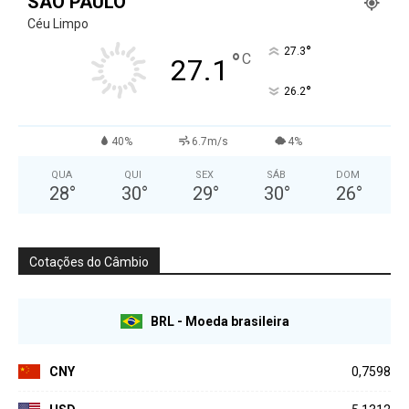
SÃO PAULO
Céu Limpo
°
27.3
°
C
27.1
°
26.2
40%
6.7m/s
4%
QUA
QUI
SEX
SÁB
DOM
28
°
30
°
29
°
30
°
26
°
Cotações do Câmbio
BRL - Moeda brasileira
CNY
0,7598