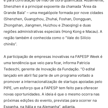
e para contratação de mão de obra qualificada. Atualmente,
Shenzhen é a principal expoente da chamada “Área da
Grande Baía” – uma megalópole formada por nove cidades
(Shenzhen, Guangzhou, Zhuhai, Foshan, Dongguan,
Zhongshan, Jiangmen, Huizhou e Zhaoqing) e duas
regiões administrativas especiais (Hong Kong e Macau). A
região também é conhecida como o “Vale do Silício
chinês”.
A participação de empresas inovativas na FAPESP Week é
uma tendência que veio para ficar, informa Patricia
Tedeschi, gerente de Inovação da Fundação. “O edital
lançado em abril faz parte de um programa voltado a
promover a internacionalização de startups apoiadas pelo
PIPE, um esforço que a FAPESP tem feito para oferecer
novas oportunidades. A ideia é que o mesmo ocorra nas
próximas edições do evento, previstas para ocorrer na
Espanha, na Itália e na Alemanha”, adianta.