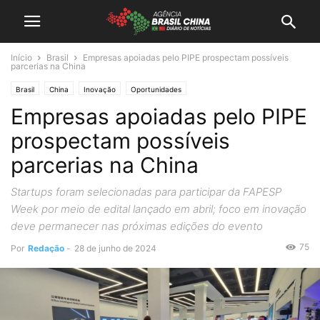
Início
Brasil
Empresas apoiadas pelo PIPE prospectam possíveis
parcerias na China
Brasil
China
Inovação
Oportunidades
Empresas apoiadas pelo PIPE
prospectam possíveis
parcerias na China
Startups foram selecionadas para participar da FAPESP
Week por meio de edital lançado em abril; foco em inovação
deve permanecer nas próximas edições do evento
75
Por
Redação
-
28 de junho de 2024