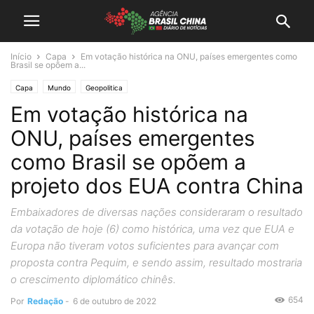
Início
Capa
Em votação histórica na ONU, países emergentes como
Brasil se opõem a...
Capa
Mundo
Geopolitica
Em votação histórica na
ONU, países emergentes
como Brasil se opõem a
projeto dos EUA contra China
Embaixadores de diversas nações consideraram o resultado
da votação de hoje (6) como histórica, uma vez que EUA e
Europa não tiveram votos suficientes para avançar com
proposta contra Pequim, e sendo assim, resultado mostraria
o crescimento diplomático chinês.
654
Por
Redação
-
6 de outubro de 2022