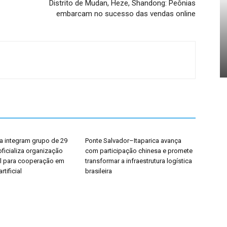
Distrito de Mudan, Heze, Shandong: Peônias
embarcam no sucesso das vendas online
na integram grupo de 29
Ponte Salvador–Itaparica avança
ficializa organização
com participação chinesa e promete
al para cooperação em
transformar a infraestrutura logística
rtificial
brasileira