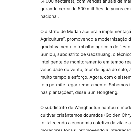
(4.000 hectares), com vendas anuais de mai
gerando cerca de 500 milhões de yuans em
nacional.
O distrito de Mudan acelera a implementaçã
Agricultura”, promovendo a modernização d
gradativamente o trabalho agrícola de “esforç
Sunlou, subdistrito de Gaozhuang, o técni
inteligente de monitoramento em tempo rea
velocidade do vento, teor de água do solo, 
muito tempo e esforço. Agora, com o sistema
tela permite regar remotamente. Sabemos i
nas plantações”, disse Sun Hongfeng.
O subdistrito de Wanghaotun adotou o mode
cultivar crisântemos dourados (Golden Chr
fortalecendo a economia coletiva da vila 
moradores locais, promovendo a integração 