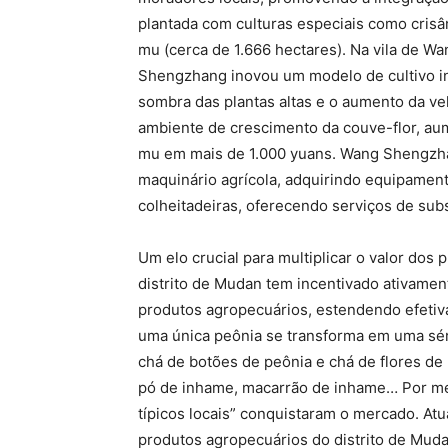
plantada com culturas especiais como crisâ
mu (cerca de 1.666 hectares). Na vila de Wa
Shengzhang inovou um modelo de cultivo int
sombra das plantas altas e o aumento da vel
ambiente de crescimento da couve-flor, au
mu em mais de 1.000 yuans. Wang Shengzha
maquinário agrícola, adquirindo equipame
colheitadeiras, oferecendo serviços de sub
Um elo crucial para multiplicar o valor dos
distrito de Mudan tem incentivado ativame
produtos agropecuários, estendendo efetiva
uma única peônia se transforma em uma sé
chá de botões de peônia e chá de flores de
pó de inhame, macarrão de inhame… Por me
típicos locais” conquistaram o mercado. Atu
produtos agropecuários do distrito de Mud