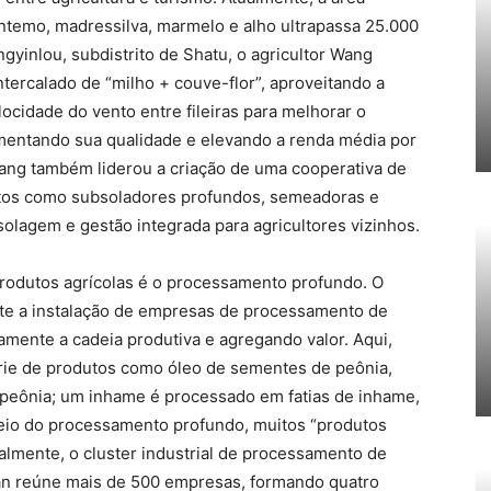
ntemo, madressilva, marmelo e alho ultrapassa 25.000
ngyinlou, subdistrito de Shatu, o agricultor Wang
ercalado de “milho + couve-flor”, aproveitando a
ocidade do vento entre fileiras para melhorar o
mentando sua qualidade e elevando a renda média por
ng também liderou a criação de uma cooperativa de
ntos como subsoladores profundos, semeadoras e
solagem e gestão integrada para agricultores vizinhos.
 produtos agrícolas é o processamento profundo. O
nte a instalação de empresas de processamento de
mente a cadeia produtiva e agregando valor. Aqui,
rie de produtos como óleo de sementes de peônia,
 peônia; um inhame é processado em fatias de inhame,
io do processamento profundo, muitos “produtos
almente, o cluster industrial de processamento de
an reúne mais de 500 empresas, formando quatro