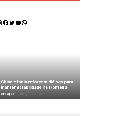
nstagram
Facebook
Twitter
Youtube
WhatsApp
China e Índia reforçam diálogo para
manter estabilidade na fronteira
Redação
-
7 de agosto de 2026