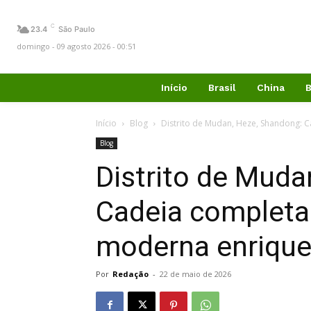
C
23.4
São Paulo
domingo - 09 agosto 2026 - 00:51
Início
Brasil
China
B
Início
Blog
Distrito de Mudan, Heze, Shandong: C
Blog
Distrito de Muda
Cadeia completa 
moderna enrique
Por
Redação
-
22 de maio de 2026