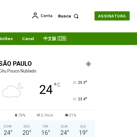
Conta
Busca
ASSINATURA
iniões
Canal
中文版 🇨🇳
SÃO PAULO
Céu Pouco Nublado
°
25.3
°
C
24
°
23.4
70%
2.7m/s
21%
DOM
SEG
TER
QUA
QUI
24
°
20
°
16
°
24
°
19
°