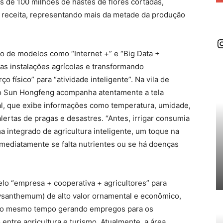
s de 100 milhões de hastes de flores cortadas,
 receita, representando mais da metade da produção
I
o de modelos como “Internet +” e “Big Data +
as instalações agrícolas e transformando
o físico” para “atividade inteligente”. Na vila de
co Sun Hongfeng acompanha atentamente a tela
l, que exibe informações como temperatura, umidade,
alertas de pragas e desastres. “Antes, irrigar consumia
 integrado de agricultura inteligente, um toque na
mediatamente se falta nutrientes ou se há doenças
lo “empresa + cooperativa + agricultores” para
ysanthemum) de alto valor ornamental e econômico,
e ao mesmo tempo gerando empregos para os
entre agricultura e turismo. Atualmente, a área