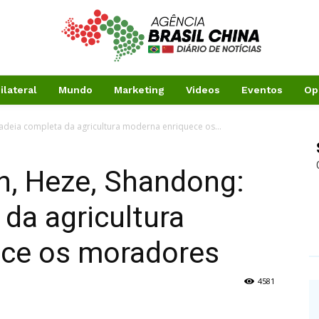
ilateral
Mundo
Marketing
Videos
Eventos
Op
adeia completa da agricultura moderna enriquece os...
n, Heze, Shandong:
da agricultura
ce os moradores
4581