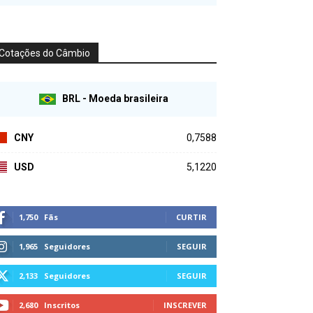
Cotações do Câmbio
BRL - Moeda brasileira
CNY
0,7588
USD
5,1220
1,750
Fãs
CURTIR
1,965
Seguidores
SEGUIR
2,133
Seguidores
SEGUIR
2,680
Inscritos
INSCREVER