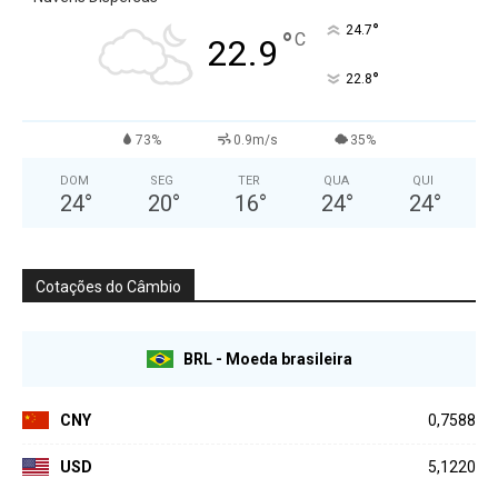
°
24.7
°
C
22.9
°
22.8
73%
0.9m/s
35%
DOM
SEG
TER
QUA
QUI
24
°
20
°
16
°
24
°
24
°
Cotações do Câmbio
BRL - Moeda brasileira
CNY
0,7588
USD
5,1220