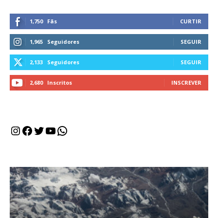
1,750
Fãs
CURTIR
1,965
Seguidores
SEGUIR
2,133
Seguidores
SEGUIR
2,680
Inscritos
INSCREVER
Instagram
Facebook
Twitter
Youtube
WhatsApp