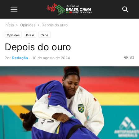
Início
Opiniões
Depois do ouro
Opiniões
Brasil
Capa
Depois do ouro
93
Por
Redação
-
10 de agosto de 2024