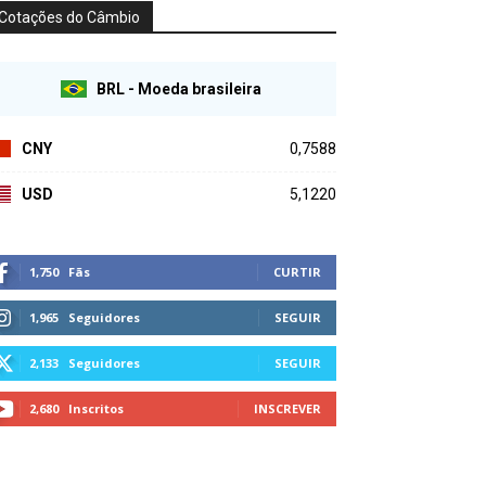
Cotações do Câmbio
BRL - Moeda brasileira
CNY
0,7588
USD
5,1220
1,750
Fãs
CURTIR
1,965
Seguidores
SEGUIR
2,133
Seguidores
SEGUIR
2,680
Inscritos
INSCREVER