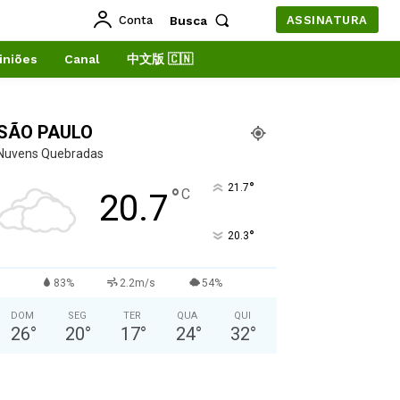
Conta
Busca
ASSINATURA
iniões
Canal
中文版 🇨🇳
SÃO PAULO
Nuvens Quebradas
°
21.7
°
C
20.7
°
20.3
83%
2.2m/s
54%
DOM
SEG
TER
QUA
QUI
26
°
20
°
17
°
24
°
32
°