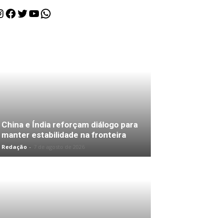
nstagram
Facebook
Twitter
Youtube
WhatsApp
China e Índia reforçam diálogo para
manter estabilidade na fronteira
Redação
-
7 de agosto de 2026