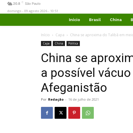
C
20.8
São Paulo
domingo - 09 agosto 2026 - 10:51
Início
Brasil
China
B
Início
Capa
China se aproxima do Talibã em meio
Capa
China
Politica
China se aproxi
a possível vácuo
Afeganistão
Por
Redação
-
16 de julho de 2021