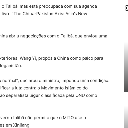
I
m o Talibã, mas está preocupada com sua agenda
o livro “The China-Pakistan Axis: Asia’s New
China abriu negociações com o Talibã, que enviou uma
xteriores, Wang Yi, propôs a China como palco para
feganistão.
ico normal”, declarou o ministro, impondo uma condição:
sificar a luta contra o Movimento Islâmico do
ão separatista uigur classificada pela ONU como
verno talibã não permita que o MITO use o
es em Xinjiang.