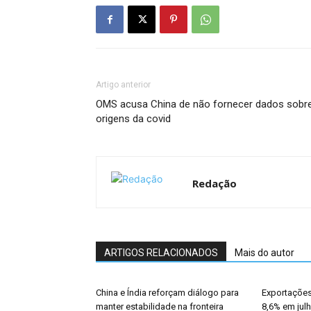
Artigo anterior
OMS acusa China de não fornecer dados sobr
origens da covid
Redação
ARTIGOS RELACIONADOS
Mais do autor
China e Índia reforçam diálogo para
Exportações
manter estabilidade na fronteira
8,6% em jul