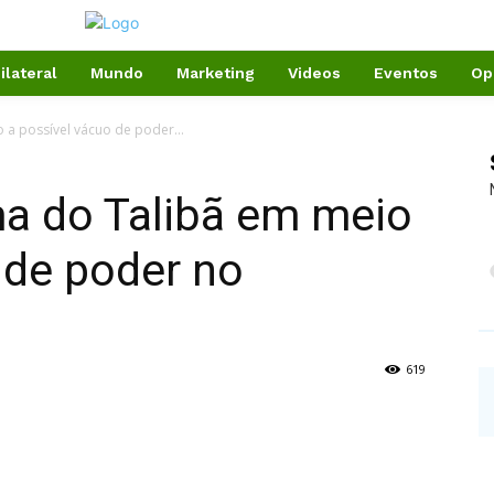
ilateral
Mundo
Marketing
Videos
Eventos
Op
 a possível vácuo de poder...
ma do Talibã em meio
 de poder no
619