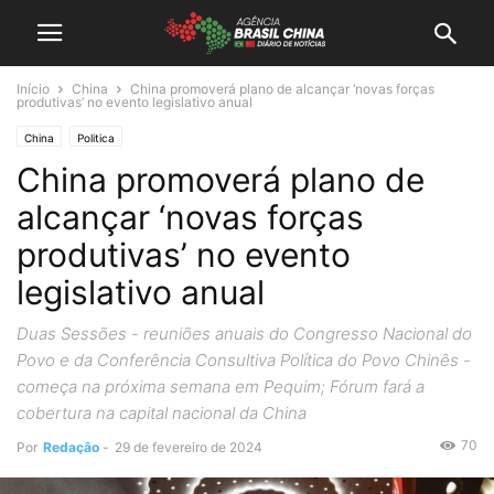
Início
China
China promoverá plano de alcançar ‘novas forças
produtivas’ no evento legislativo anual
China
Politica
China promoverá plano de
alcançar ‘novas forças
produtivas’ no evento
legislativo anual
Duas Sessões - reuniões anuais do Congresso Nacional do
Povo e da Conferência Consultiva Política do Povo Chinês -
começa na próxima semana em Pequim; Fórum fará a
cobertura na capital nacional da China
70
Por
Redação
-
29 de fevereiro de 2024