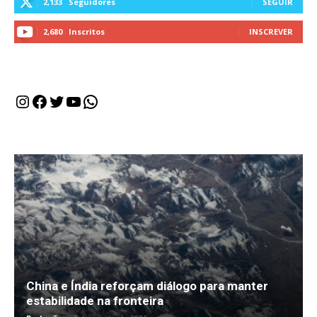
2,133
Seguidores
SEGUIR
2,680
Inscritos
INSCREVER
Instagram
Facebook
Twitter
Youtube
WhatsApp
China e Índia reforçam diálogo para manter
estabilidade na fronteira