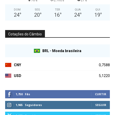
70%
2.7m/s
21%
DOM
SEG
TER
QUA
QUI
24
°
20
°
16
°
24
°
19
°
Cotações do Câmbio
BRL - Moeda brasileira
CNY
0,7588
USD
5,1220
1,750
Fãs
CURTIR
1,965
Seguidores
SEGUIR