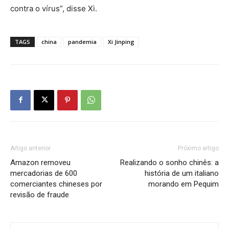
contra o vírus”, disse Xi.
TAGS
china
pandemia
Xi Jinping
Artigo anterior
Próximo artigo
Amazon removeu
Realizando o sonho chinês: a
mercadorias de 600
história de um italiano
comerciantes chineses por
morando em Pequim
revisão de fraude