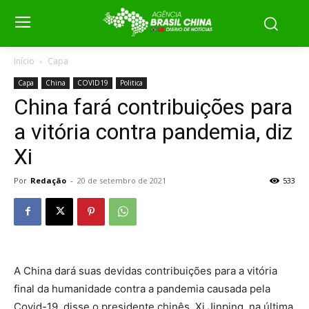
Início
Capa
Capa
China
COVID19
Politica
China fará contribuições para
a vitória contra pandemia, diz
Xi
Por
Redação
-
20 de setembro de 2021
533
A China dará suas devidas contribuições para a vitória
final da humanidade contra a pandemia causada pela
Covid-19, disse o presidente chinês, Xi Jinping, na última