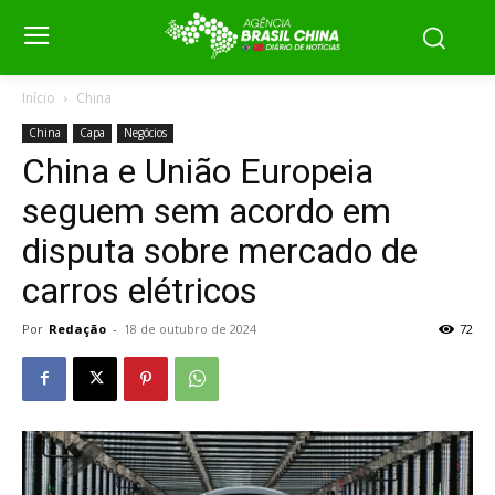
Início
China
China
Capa
Negócios
China e União Europeia
seguem sem acordo em
disputa sobre mercado de
carros elétricos
Por
Redação
-
18 de outubro de 2024
72