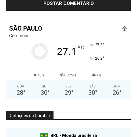
SÃO PAULO
Céu Limpo
°
27.3
°
C
27.1
°
26.2
40%
6.7m/s
4%
QUA
QUI
SEX
SÁB
DOM
28
°
30
°
29
°
30
°
26
°
Cotações do Câmbio
BRL - Moeda brasileira