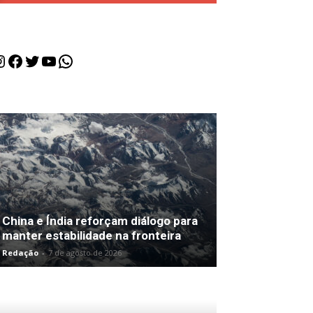
nstagram
Facebook
Twitter
Youtube
WhatsApp
China e Índia reforçam diálogo para
manter estabilidade na fronteira
Redação
-
7 de agosto de 2026