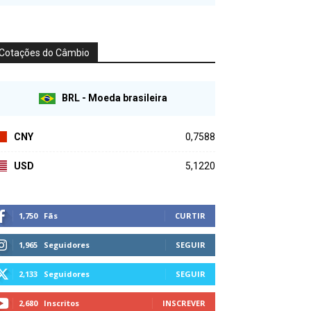
Cotações do Câmbio
BRL - Moeda brasileira
CNY
0,7588
USD
5,1220
1,750
Fãs
CURTIR
1,965
Seguidores
SEGUIR
2,133
Seguidores
SEGUIR
2,680
Inscritos
INSCREVER