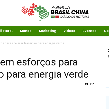
ilateral
Mundo
Marketing
Videos
Eventos
Op
ços para acelerar transição para energia verde
nem esforços para
o para energia verde
112