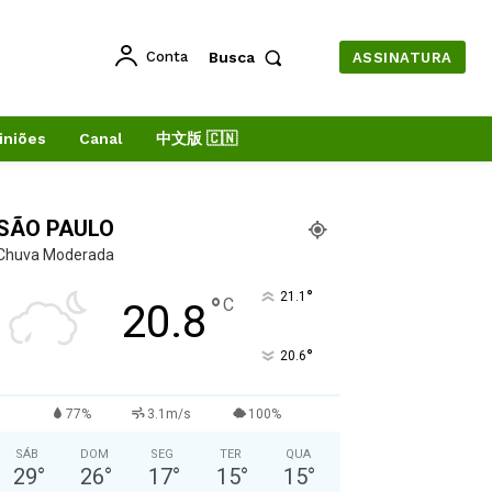
Conta
Busca
ASSINATURA
iniões
Canal
中文版 🇨🇳
SÃO PAULO
Chuva Moderada
°
21.1
°
C
20.8
°
20.6
77%
3.1m/s
100%
SÁB
DOM
SEG
TER
QUA
29
°
26
°
17
°
15
°
15
°