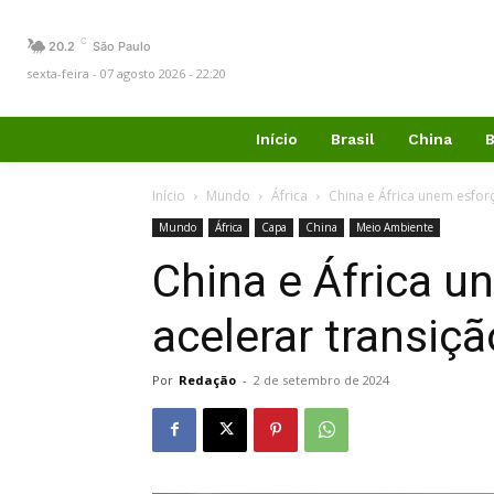
C
20.2
São Paulo
sexta-feira - 07 agosto 2026 - 22:20
Início
Brasil
China
B
Início
Mundo
África
China e África unem esfor
Mundo
África
Capa
China
Meio Ambiente
China e África u
acelerar transiçã
Por
Redação
-
2 de setembro de 2024