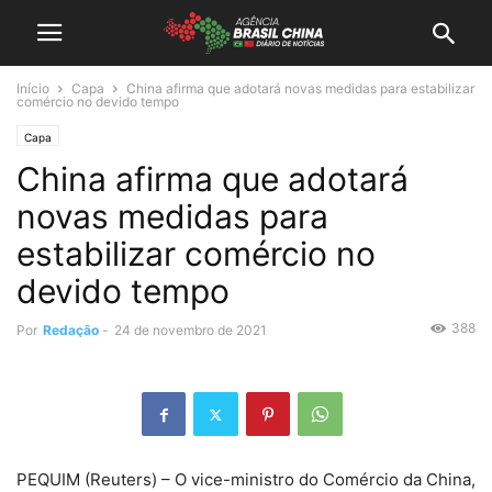
Início
Capa
China afirma que adotará novas medidas para estabilizar
comércio no devido tempo
Capa
China afirma que adotará
novas medidas para
estabilizar comércio no
devido tempo
388
Por
Redação
-
24 de novembro de 2021
PEQUIM (Reuters) – O vice-ministro do Comércio da China,