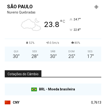
SÃO PAULO
Nuvens Quebradas
°
24.7
°
C
23.8
°
22.8
52%
0.5m/s
80%
QUI
SEX
SÁB
DOM
SEG
30
°
28
°
30
°
25
°
17
°
Cotações do Câmbio
BRL - Moeda brasileira
CNY
0,7613