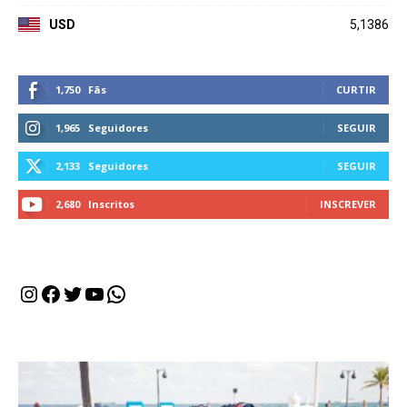
USD
5,1386
1,750
Fãs
CURTIR
1,965
Seguidores
SEGUIR
2,133
Seguidores
SEGUIR
2,680
Inscritos
INSCREVER
Instagram
Facebook
Twitter
Youtube
WhatsApp