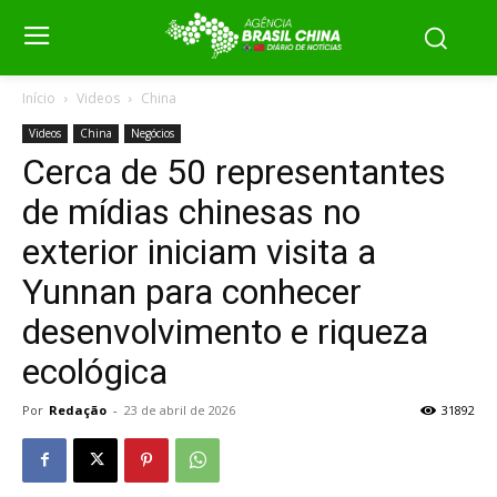
Início
Videos
China
Videos
China
Negócios
Cerca de 50 representantes
de mídias chinesas no
exterior iniciam visita a
Yunnan para conhecer
desenvolvimento e riqueza
ecológica
Por
Redação
-
23 de abril de 2026
31892