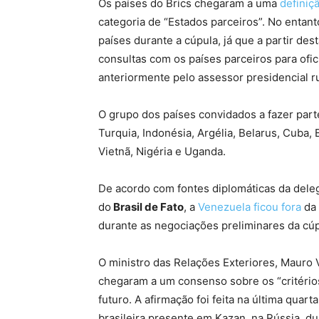
Os países do Brics chegaram a uma
definiç
categoria de “Estados parceiros”. No entant
países durante a cúpula, já que a partir dest
consultas com os países parceiros para ofic
anteriormente pelo assessor presidencial r
O grupo dos países convidados a fazer part
Turquia, Indonésia, Argélia, Belarus, Cuba, 
Vietnã, Nigéria e Uganda.
De acordo com fontes diplomáticas da dele
do
Brasil de Fato
, a
Venezuela ficou fora
da 
durante as negociações preliminares da c
O ministro das Relações Exteriores, Mauro V
chegaram a um consenso sobre os “critérios
futuro. A afirmação foi feita na última quart
brasileira presente em Kazan, na Rússia, du