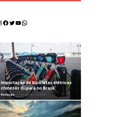
nstagram
Facebook
Twitter
Youtube
WhatsApp
Importação de bicicletas elétricas
chinesas dispara no Brasil
Redação
-
5 de agosto de 2026