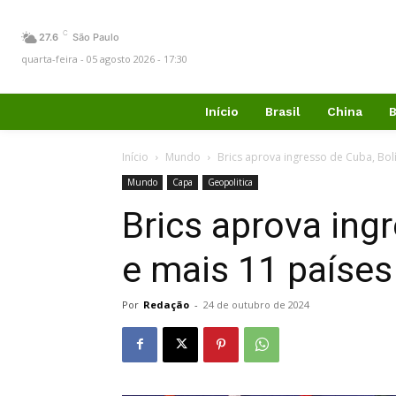
C
27.6
São Paulo
quarta-feira - 05 agosto 2026 - 17:30
Início
Brasil
China
B
Início
Mundo
Brics aprova ingresso de Cuba, Bolí
Mundo
Capa
Geopolitica
Brics aprova ing
e mais 11 países
Por
Redação
-
24 de outubro de 2024