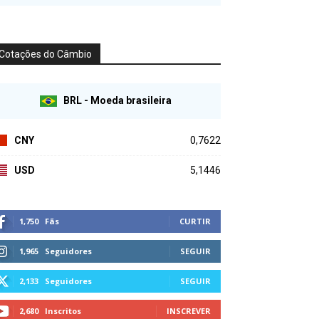
Cotações do Câmbio
BRL - Moeda brasileira
CNY
0,7622
USD
5,1446
1,750
Fãs
CURTIR
1,965
Seguidores
SEGUIR
2,133
Seguidores
SEGUIR
2,680
Inscritos
INSCREVER