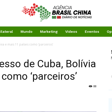
ilateral
Mundo
Marketing
Videos
Eventos
Op
via e mais 11 países como ‘parceiros’
resso de Cuba, Bolívia
 como ‘parceiros’
88