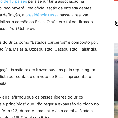
ão de 13 países
para se juntar à associação na
o, não haverá uma oficialização da entrada destes
a definição, a
presidência russa
passa a realizar
I
ializar a adesão ao Brics. O número foi confirmado
usso, Yuri Ushakov.
e do Brics como “Estados parceiros” é composto por:
Bolívia, Malásia, Uzbequistão, Cazaquistão, Tailândia,
gação brasileira em Kazan ouvidas pela reportagem
lista por conta de um veto do Brasil, apresentado
úpula.
ieira, afirmou que os países líderes do Brics
 e princípios” que irão reger a expansão do bloco no
a-feira (23) durante uma entrevista coletiva à mídia
rante a 16ª Cúpula do Brics.