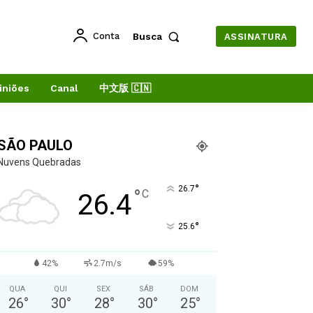
Conta
Busca
ASSINATURA
iniões
Canal
中文版 🇨🇳
SÃO PAULO
Nuvens Quebradas
°
26.7
°
C
26.4
°
25.6
42%
2.7m/s
59%
QUA
QUI
SEX
SÁB
DOM
26
°
30
°
28
°
30
°
25
°