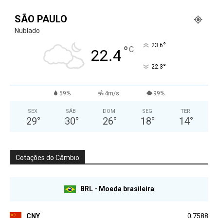
SÃO PAULO
Nublado
°
23.6
°
C
22.4
°
22.3
59%
4m/s
99%
SEX
SÁB
DOM
SEG
TER
29
°
30
°
26
°
18
°
14
°
Cotações do Câmbio
BRL - Moeda brasileira
CNY
0,7588