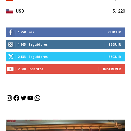
USD
5,1220
1,750
Fãs
CURTIR
1,965
Seguidores
SEGUIR
2,133
Seguidores
SEGUIR
2,680
Inscritos
INSCREVER
Instagram
Facebook
Twitter
Youtube
WhatsApp