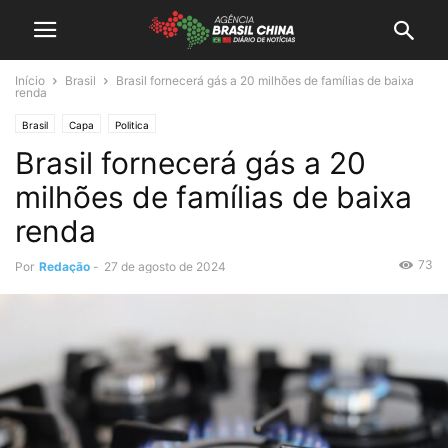
Início
Brasil
Brasil fornecerá gás a 20 milhões de famílias de baixa
renda
Brasil
Capa
Politica
Brasil fornecerá gás a 20
milhões de famílias de baixa
renda
73
Por
Redação
-
27 de agosto de 2024