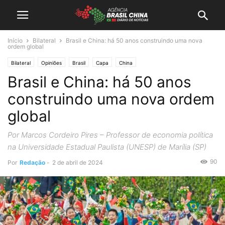
Início
Bilateral
Brasil e China: há 50 anos construindo uma nova
ordem global
Bilateral
Opiniões
Brasil
Capa
China
Brasil e China: há 50 anos
construindo uma nova ordem
global
Por Marcos Cordeiro Pires – Professor de economia política
na Universidade Estadual Paulista (UNESP) de Marília (SP)
90
Por
Redação
-
2 de abril de 2024