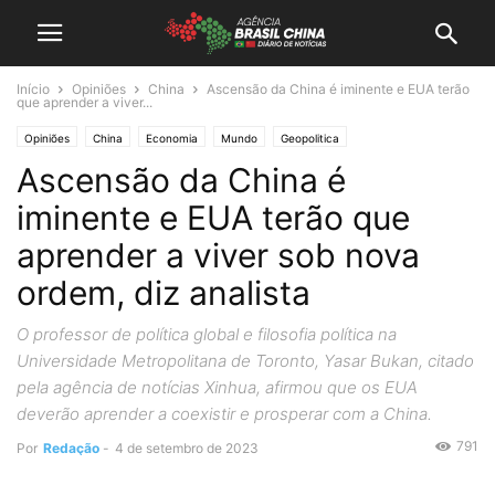
Início
Opiniões
China
Ascensão da China é iminente e EUA terão
que aprender a viver...
Opiniões
China
Economia
Mundo
Geopolitica
Ascensão da China é
iminente e EUA terão que
aprender a viver sob nova
ordem, diz analista
O professor de política global e filosofia política na
Universidade Metropolitana de Toronto, Yasar Bukan, citado
pela agência de notícias Xinhua, afirmou que os EUA
deverão aprender a coexistir e prosperar com a China.
791
Por
Redação
-
4 de setembro de 2023