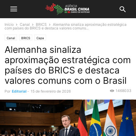
Início
Canal
BRICS
Alemanha sinaliza aproximação estratégica
com países do BRICS e destaca valores comuns...
Canal
BRICS
Capa
Alemanha sinaliza
aproximação estratégica com
países do BRICS e destaca
valores comuns com o Brasil
1468033
Por
Editorial
-
15 de fevereiro de 2026