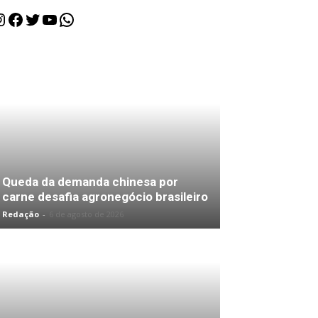
nstagram
Facebook
Twitter
Youtube
WhatsApp
Queda da demanda chinesa por
carne desafia agronegócio brasileiro
Redação
-
6 de agosto de 2026