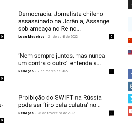
Democracia: Jornalista chileno
assassinado na Ucrânia, Assange
sob ameaça no Reino...
Luan Medeiros
-
21 de abril de 2022
0
0
‘Nem sempre juntos, mas nunca
um contra o outro’: entenda a...
Redação
-
2 de março de 2022
0
0
Proibição do SWIFT na Rússia
a-
pode ser ‘tiro pela culatra’ no...
Redação
-
28 de fevereiro de 2022
0
0