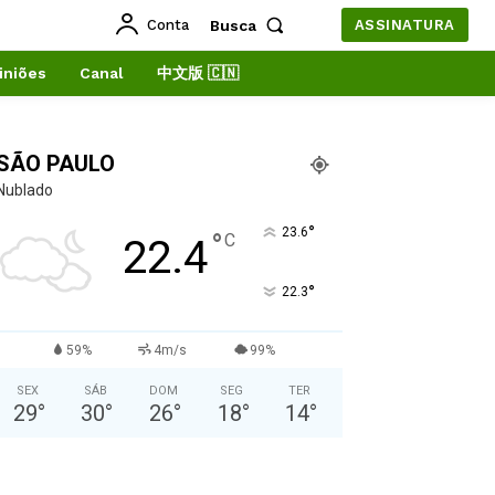
Conta
Busca
ASSINATURA
iniões
Canal
中文版 🇨🇳
SÃO PAULO
Nublado
°
23.6
°
C
22.4
°
22.3
59%
4m/s
99%
SEX
SÁB
DOM
SEG
TER
29
°
30
°
26
°
18
°
14
°