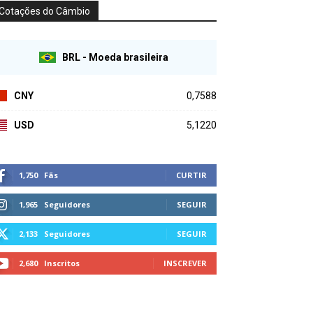
Cotações do Câmbio
BRL - Moeda brasileira
CNY
0,7588
USD
5,1220
1,750
Fãs
CURTIR
1,965
Seguidores
SEGUIR
2,133
Seguidores
SEGUIR
2,680
Inscritos
INSCREVER