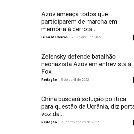
Azov ameaça todos que
participarem de marcha em
memória à derrota...
Luan Medeiros
-
25 de abril de 2022
Zelensky defende batalhão
neonazista Azov em entrevista à
Fox
Redação
-
5 de abril de 2022
China buscará solução política
para questão da Ucrânia, diz port
voz da...
Redação
-
28 de fevereiro de 2022