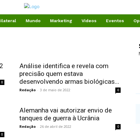
ilateral
Mundo
Marketing
Videos
Eventos
Op
12
Análise identifica e revela com
precisão quem estava
desenvolvendo armas biológicas...
0
Redação
-
3 de maio de 2022
0
Alemanha vai autorizar envio de
tanques de guerra à Ucrânia
Redação
-
26 de abril de 2022
0
0