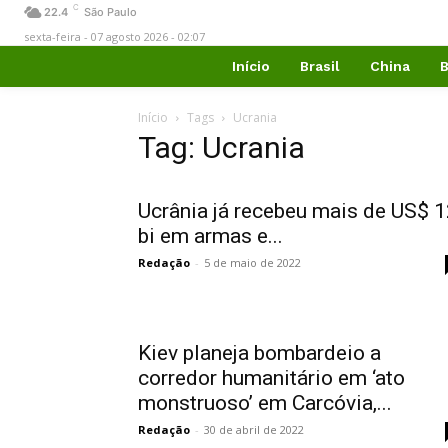
C
22.4
São Paulo
sexta-feira - 07 agosto 2026 - 02:07
Início
Brasil
China
B
Início
Tags
Ucrania
Tag: Ucrania
Ucrânia já recebeu mais de US$ 
bi em armas e...
Redação
-
5 de maio de 2022
Kiev planeja bombardeio a
corredor humanitário em ‘ato
monstruoso’ em Carcóvia,...
Redação
-
30 de abril de 2022