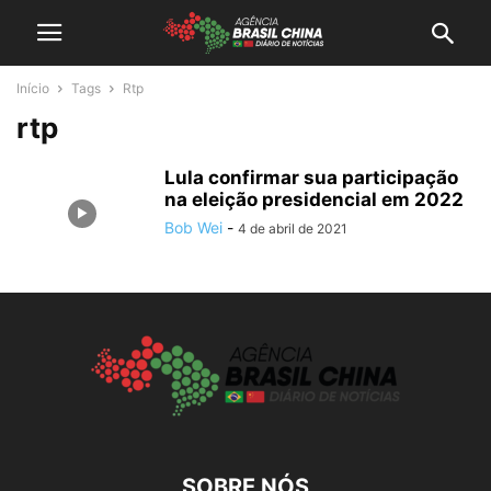
Início
Tags
Rtp
rtp
Lula confirmar sua participação
na eleição presidencial em 2022
Bob Wei
-
4 de abril de 2021
SOBRE NÓS