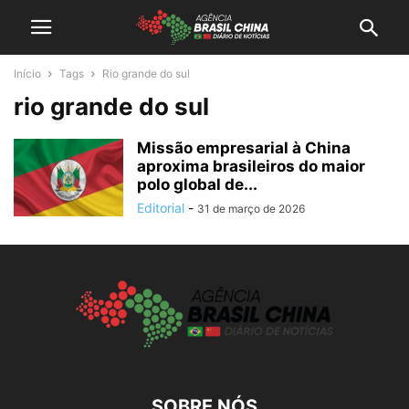
Início
Tags
Rio grande do sul
rio grande do sul
Missão empresarial à China
aproxima brasileiros do maior
polo global de...
Editorial
-
31 de março de 2026
SOBRE NÓS