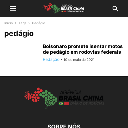
Início
Tags
Pedágio
pedágio
Bolsonaro promete isentar motos
de pedágio em rodovias federais
Redação
-
10 de maio de 2021
SOBRE NÓS