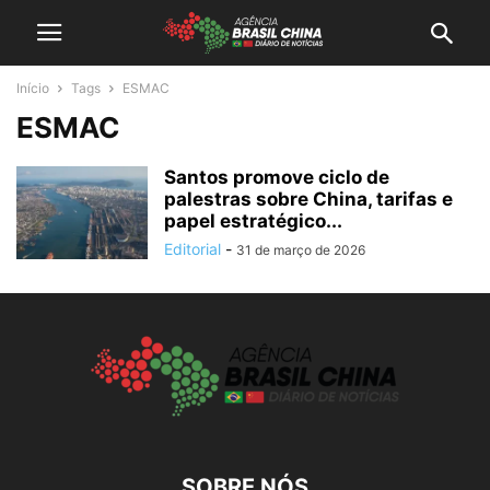
Início
Tags
ESMAC
ESMAC
Santos promove ciclo de
palestras sobre China, tarifas e
papel estratégico...
Editorial
-
31 de março de 2026
SOBRE NÓS