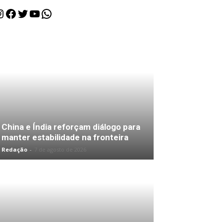
nstagram
Facebook
Twitter
Youtube
WhatsApp
China e Índia reforçam diálogo para
manter estabilidade na fronteira
Redação
-
7 de agosto de 2026