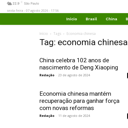
C
22.9
São Paulo
sexta-feira - 07 agosto 2026 - 17:56
Início
Brasil
China
B
Início
Tags
Economia chinesa
Tag: economia chinesa
China celebra 102 anos de
nascimento de Deng Xiaoping
Redação
-
23 de agosto de 2024
Economia chinesa mantém
recuperação para ganhar força
com novas reformas
Redação
-
11 de agosto de 2024