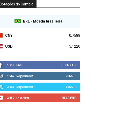
Cotações do Câmbio
BRL - Moeda brasileira
CNY
0,7588
USD
5,1220
1,750
Fãs
CURTIR
1,965
Seguidores
SEGUIR
2,133
Seguidores
SEGUIR
2,680
Inscritos
INSCREVER