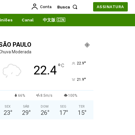
Conta
Busca
ASSINATURA
iniões
Canal
中文版 🇨🇳
SÃO PAULO
Chuva Moderada
°
22.9
°
C
22.4
°
21.9
66%
8.5m/s
100%
SEX
SÁB
DOM
SEG
TER
23
°
29
°
26
°
17
°
15
°