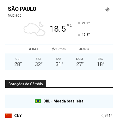
SÃO PAULO
Nublado
°
21.1
°
C
18.5
°
17.8
84%
2.7m/s
92%
QUI
SEX
SÁB
DOM
SEG
28
°
32
°
31
°
27
°
18
°
Cotações do Câmbio
BRL - Moeda brasileira
CNY
0,7614