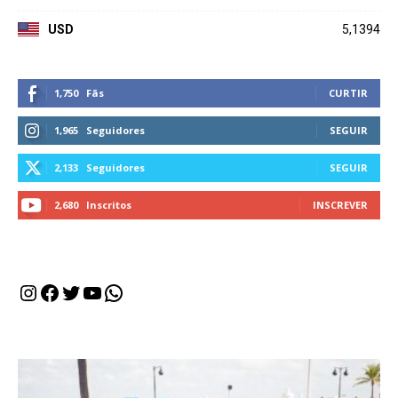
USD
5,1394
1,750
Fãs
CURTIR
1,965
Seguidores
SEGUIR
2,133
Seguidores
SEGUIR
2,680
Inscritos
INSCREVER
Instagram
Facebook
Twitter
Youtube
WhatsApp