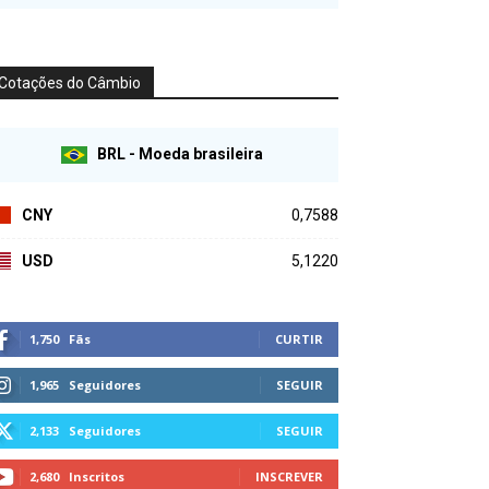
Cotações do Câmbio
BRL - Moeda brasileira
CNY
0,7588
USD
5,1220
1,750
Fãs
CURTIR
1,965
Seguidores
SEGUIR
2,133
Seguidores
SEGUIR
2,680
Inscritos
INSCREVER