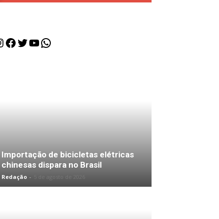
nstagram
Facebook
Twitter
Youtube
WhatsApp
Importação de bicicletas elétricas
chinesas dispara no Brasil
Redação
-
5 de agosto de 2026