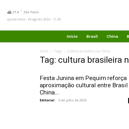
C
21.4
São Paulo
quinta-feira - 06 agosto 2026 - 11:28
Início
Brasil
China
B
Início
Tags
Cultura brasileira na China
Tag: cultura brasileira 
Festa Junina em Pequim reforça
aproximação cultural entre Brasil
China...
Editorial
-
6 de julho de 2026