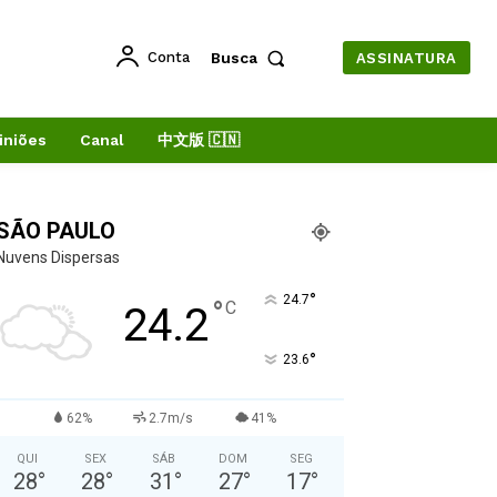
Conta
Busca
ASSINATURA
iniões
Canal
中文版 🇨🇳
SÃO PAULO
Nuvens Dispersas
°
24.7
°
C
24.2
°
23.6
62%
2.7m/s
41%
QUI
SEX
SÁB
DOM
SEG
28
°
28
°
31
°
27
°
17
°