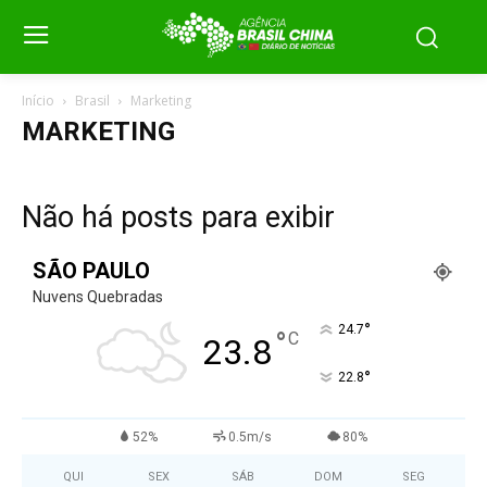
Início
Brasil
Marketing
MARKETING
Não há posts para exibir
SÃO PAULO
Nuvens Quebradas
°
24.7
°
C
23.8
°
22.8
52%
0.5m/s
80%
QUI
SEX
SÁB
DOM
SEG