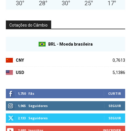
30
°
28
°
30
°
25
°
17
°
Cotações do Câmbio
BRL - Moeda brasileira
CNY
0,7613
USD
5,1386
1,750
Fãs
CURTIR
1,965
Seguidores
SEGUIR
2,133
Seguidores
SEGUIR
2,680
Inscritos
INSCREVER