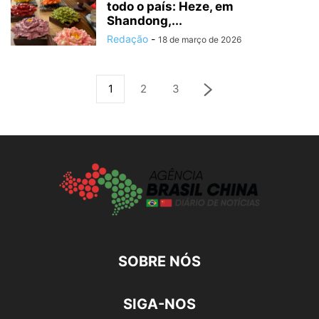
todo o país: Heze, em
Shandong,...
Redação
-
18 de março de 2026
1
2
3
SOBRE NÓS
SIGA-NOS