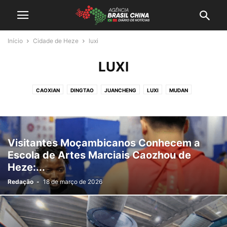
Início
Cidade de Heze
luxi
LUXI
CAOXIAN
DINGTAO
JUANCHENG
LUXI
MUDAN
MUDAN EM FOCO
SHANXIAN
Visitantes Moçambicanos Conhecem a
Escola de Artes Marciais Caozhou de
Heze:...
Redação
-
18 de março de 2026